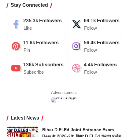
Stay Connected
235.3k
Followers
69.1k
Followers
Like
Follow
11.6k
Followers
56.4k
Followers
Pin
Follow
136k
Subscribers
4.4k
Followers
Subscribe
Follow
- Advertisement -
Latest News
Bihar D.El.Ed Joint Entrance Exam
Result 2026-28: बिहार D.El.Ed संयुक्त प्रवेश