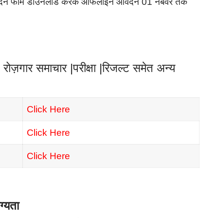
ेदन फॉर्म डाउनलोड करके ऑफलाइन आवेदन 01 नबंवर तक
ोज़गार समाचार |परीक्षा |रिजल्ट समेत अन्य
Click Here
Click Here
Click Here
्यता