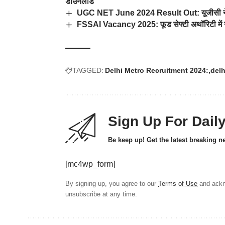
डाउनलोड
UGC NET June 2024 Result Out: यूजीसी नेट जू
FSSAI Vacancy 2025: फूड सेफ्टी अथॉरिटी में नौ
TAGGED:
Delhi Metro Recruitment 2024:
delh
Sign Up For Dail
Be keep up! Get the latest breaking n
[mc4wp_form]
By signing up, you agree to our
Terms of Use
and ackn
unsubscribe at any time.