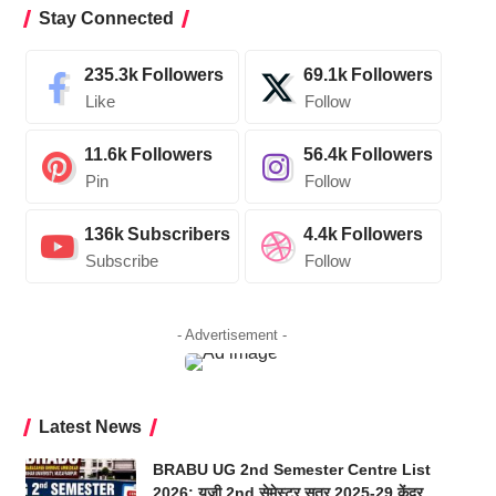
Stay Connected
235.3k
Followers
69.1k
Followers
Like
Follow
11.6k
Followers
56.4k
Followers
Pin
Follow
136k
Subscribers
4.4k
Followers
Subscribe
Follow
- Advertisement -
Latest News
BRABU UG 2nd Semester Centre List
2026: यूजी 2nd सेमेस्टर सत्र 2025-29 केंद्र