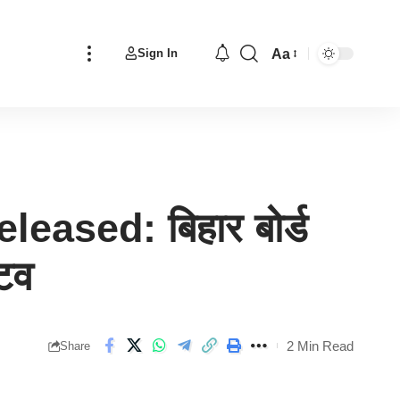
Aa
Sign In
Font
Resizer
ased: बिहार बोर्ड
टिव
2 Min Read
Share