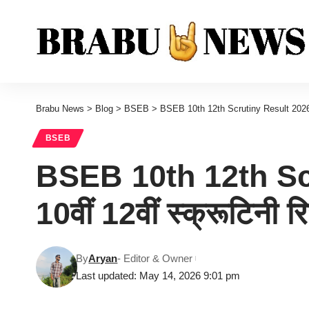
Brabu News
>
Blog
>
BSEB
>
BSEB 10th 12th Scrutiny Result 2026 Rele
BSEB
BSEB 10th 12th Scr
10वीं 12वीं स्क्रूटिनी 
By
Aryan
- Editor & Owner
Last updated: May 14, 2026 9:01 pm