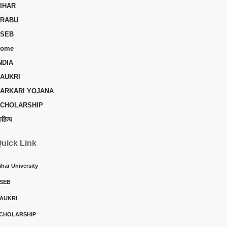
IHAR
RABU
SEB
ome
NDIA
AUKRI
ARKARI YOJANA
CHOLARSHIP
ाहित्य
uick Link
ihar University
SEB
AUKRI
CHOLARSHIP