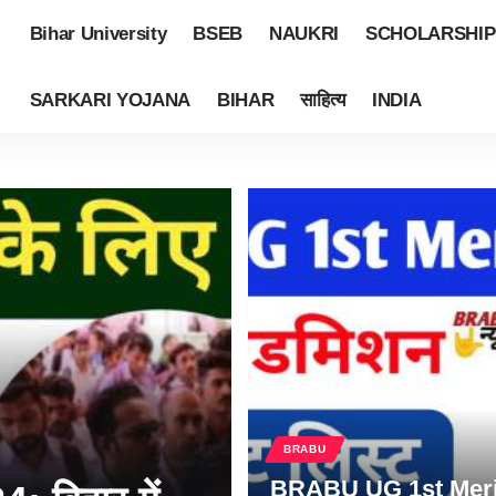
Bihar University
BSEB
NAUKRI
SCHOLARSHIP
SARKARI YOJANA
BIHAR
साहित्य
INDIA
BRABU
BRABU UG 1st Meri