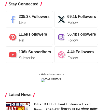
Stay Connected
235.3k
Followers
69.1k
Followers
Like
Follow
11.6k
Followers
56.4k
Followers
Pin
Follow
136k
Subscribers
4.4k
Followers
Subscribe
Follow
- Advertisement -
Latest News
Bihar D.El.Ed Joint Entrance Exam
Result 2026-28: बिहार D.El.Ed संयुक्त प्रवेश