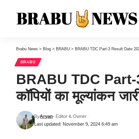
Brabu News
>
Blog
>
BRABU
>
BRABU TDC Part-3 Result Date 2021-24: 
BRABU
BRABU TDC Part-3 Re
कॉपियों का मूल्यांकन जा
By
Aryan
- Editor & Owner
Last updated: November 9, 2024 6:49 am