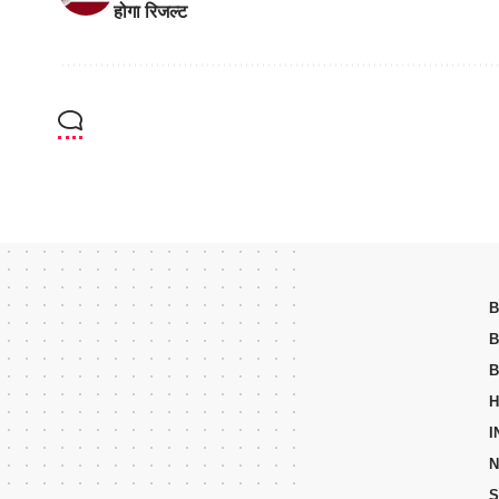
होगा रिजल्ट
B
B
B
H
I
N
S