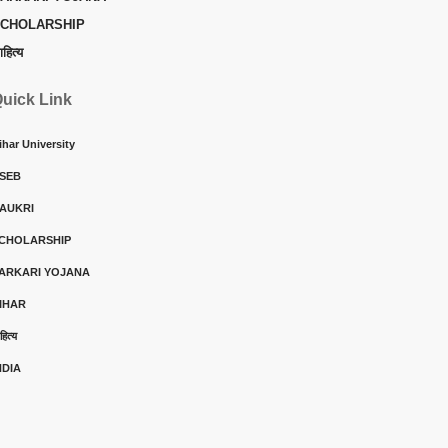
CHOLARSHIP
ाहित्य
uick Link
ihar University
SEB
AUKRI
CHOLARSHIP
ARKARI YOJANA
IHAR
हित्य
NDIA