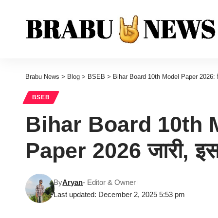
Brabu News
>
Blog
>
BSEB
>
Bihar Board 10th Model Paper 2026: बि
BSEB
Bihar Board 10th M
Paper 2026 जारी, इस 
By
Aryan
- Editor & Owner
Last updated: December 2, 2025 5:53 pm