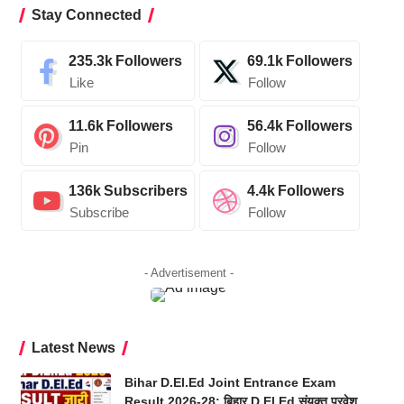
Stay Connected
235.3k
Followers
69.1k
Followers
Like
Follow
11.6k
Followers
56.4k
Followers
Pin
Follow
136k
Subscribers
4.4k
Followers
Subscribe
Follow
- Advertisement -
Latest News
Bihar D.El.Ed Joint Entrance Exam
Result 2026-28: बिहार D.El.Ed संयुक्त प्रवेश