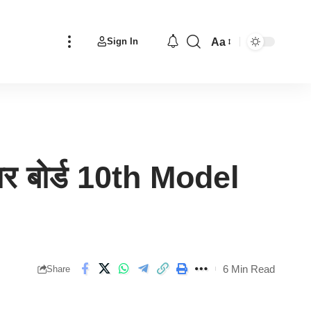
Aa
Sign In
Font
Resizer
 बोर्ड 10th Model
6 Min Read
Share