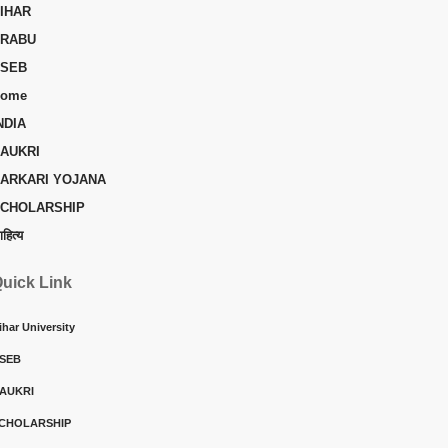
IHAR
RABU
SEB
ome
NDIA
AUKRI
ARKARI YOJANA
CHOLARSHIP
ाहित्य
uick Link
ihar University
SEB
AUKRI
CHOLARSHIP