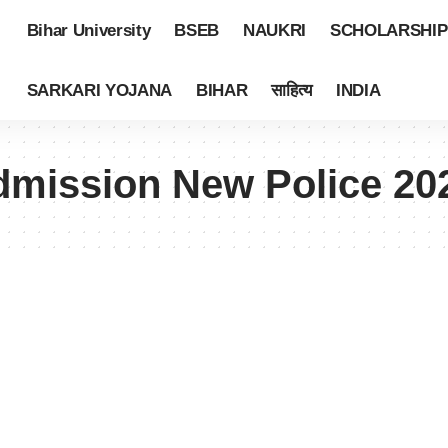
Bihar University
BSEB
NAUKRI
SCHOLARSHIP
SARKARI YOJANA
BIHAR
साहित्य
INDIA
mission New Police 20