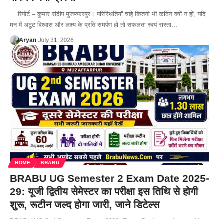
रिपोर्ट – कुमार संदीप मुजफ्फरपुर। परिस्थितियाँ चाहे कितनी भी कठिन क्यों न हों, यदि
मन में अटूट विश्वास और लक्ष्य के प्रति समर्पण हो तो सफलता स्वयं रास्ता…
Aryan
July 31, 2026
HOME
BRABU
BRABU UG Semester 2 Exam Date 2025-
29: यूजी द्वितीय सेमेस्टर का परीक्षा इस तिथि से होगी
शुरू, रूटीन जल्द होगा जारी, जाने डिटेल्स