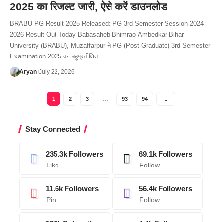
2025 का रिजल्ट जारी, ऐसे करें डाउनलोड
BRABU PG Result 2025 Released: PG 3rd Semester Session 2024-
2026 Result Out Today Babasaheb Bhimrao Ambedkar Bihar
University (BRABU), Muzaffarpur ने PG (Post Graduate) 3rd Semester
Examination 2025 का बहुप्रतीक्षित…
Aryan
July 22, 2026
1
2
3
…
93
94
Stay Connected
235.3k
Followers
69.1k
Followers
Like
Follow
11.6k
Followers
56.4k
Followers
Pin
Follow